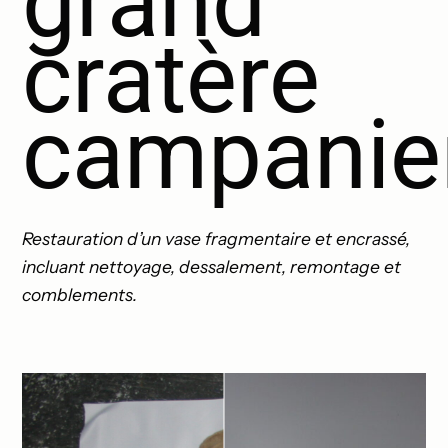
grand
Réalisations
cratère
campanie
Devis
Restauration d’un vase fragmentaire et encrassé,
Contact
incluant nettoyage, dessalement, remontage et
comblements.