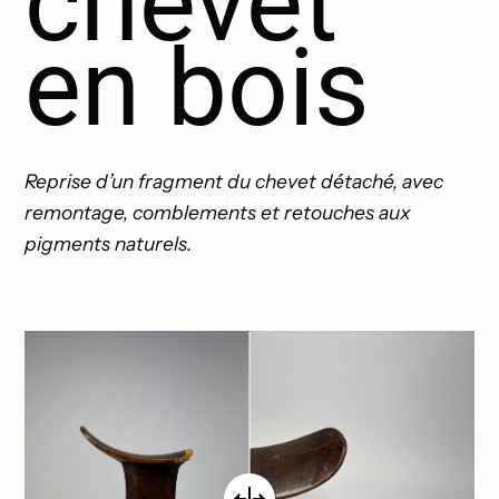
chevet
Réalisations
en bois
Devis
Reprise d’un fragment du chevet détaché, avec
remontage, comblements et retouches aux
pigments naturels.
Contact